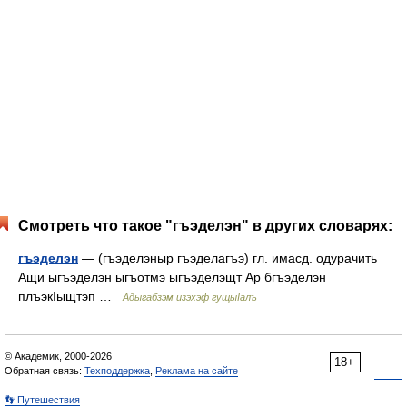
Смотреть что такое "гъэделэн" в других словарях:
гъэделэн
— (гъэделэныр гъэделагъэ) гл. имасд. одурачить
Ащи ыгъэделэн ыгъотмэ ыгъэделэщт Ар бгъэделэн
плъэкIыщтэп …
Адыгабзэм изэхэф гущыIалъ
© Академик, 2000-2026
18+
Обратная связь:
Техподдержка
,
Реклама на сайте
👣 Путешествия