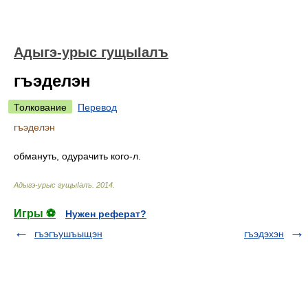
Адыгэ-урыс гущыIалъ
гъэделэн
Толкование
Перевод
гъэделэн
обмануть, одурачить кого-л.
Адыгэ-урыс гущыIалъ
.
2014
.
Игры ⚽
Нужен реферат?
гъэгъушъыщэн
гъэдэхэн